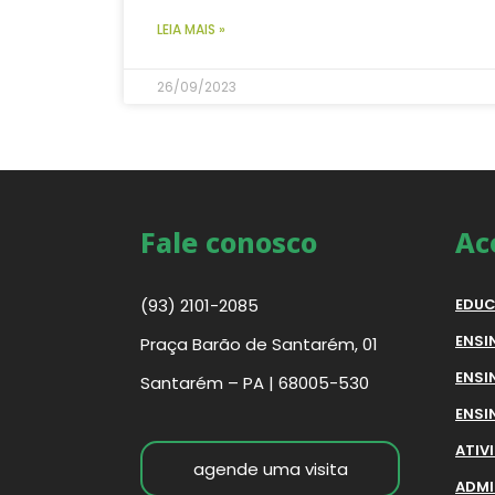
LEIA MAIS »
26/09/2023
Fale conosco
Ac
(93) 2101-2085
EDUC
ENSI
Praça Barão de Santarém, 01
ENSI
Santarém – PA | 68005-530
ENSI
ATIV
agende uma visita
ADMI