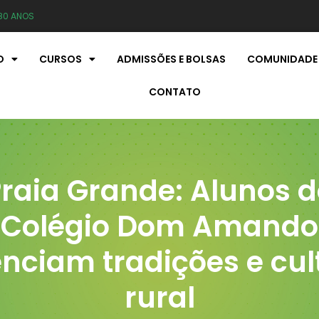
80 ANOS
O
CURSOS
ADMISSÕES E BOLSAS
COMUNIDADE
CONTATO
raia Grande: Alunos 
Colégio Dom Amando
enciam tradições e cul
rural