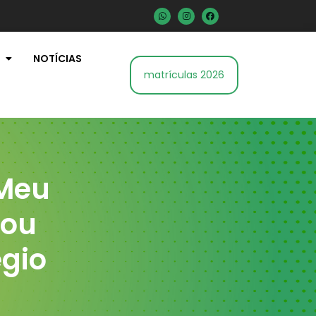
NOTÍCIAS
matrículas 2026
“Meu
zou
égio