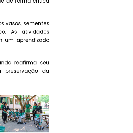
e de forma crítica
 os vasos, sementes
o. As atividades
m um aprendizado
ndo reafirma seu
a preservação da