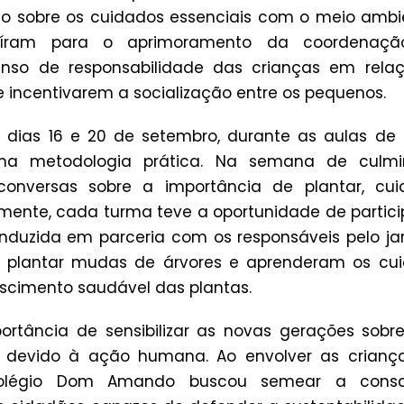
o sobre os cuidados essenciais com o meio ambie
uíram para o aprimoramento da coordenaçã
enso de responsabilidade das crianças em rela
 incentivarem a socialização entre os pequenos.
s dias 16 e 20 de setembro, durante as aulas de 
uma metodologia prática. Na semana de culmin
conversas sobre a importância de plantar, cui
rmente, cada turma teve a oportunidade de partic
nduzida em parceria com os responsáveis pelo jar
 plantar mudas de árvores e aprenderam os cui
escimento saudável das plantas.
rtância de sensibilizar as novas gerações sobr
a devido à ação humana. Ao envolver as crianç
olégio Dom Amando buscou semear a consci