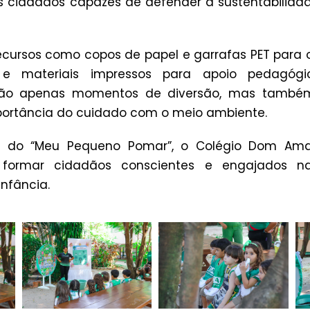
s cidadãos capazes de defender a sustentabilidad
 recursos como copos de papel e garrafas PET para
 e materiais impressos para apoio pedagógic
não apenas momentos de diversão, mas també
mportância do cuidado com o meio ambiente.
 do “Meu Pequeno Pomar”, o Colégio Dom Ama
formar cidadãos conscientes e engajados n
infância.