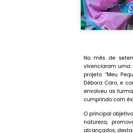
No mês de setem
vivenciaram uma e
projeto “Meu Peq
Débora Caro, e com
envolveu as turmas 
cumprindo com êxit
O principal objeti
natureza, promov
alcançados, desta