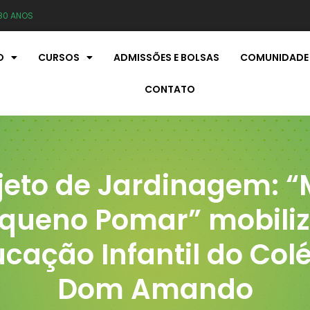
80 ANOS
O
CURSOS
ADMISSÕES E BOLSAS
COMUNIDADE
CONTATO
jeto de Jardinagem: 
queno Pomar” mobili
cação Infantil do Col
Dom Amando