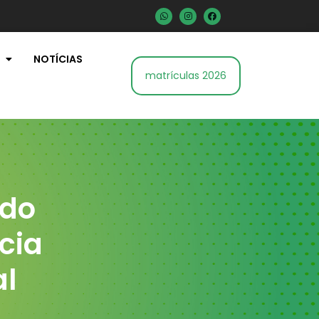
NOTÍCIAS
matrículas 2026
 do
cia
al