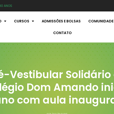
80 ANOS
O
CURSOS
ADMISSÕES E BOLSAS
COMUNIDADE
CONTATO
é-Vestibular Solidário
légio Dom Amando ini
no com aula inaugur