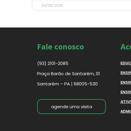
24/05/2026
Fale conosco
Ac
(93) 2101-2085
EDUC
ENSI
Praça Barão de Santarém, 01
ENSI
Santarém – PA | 68005-530
ENSI
ATIV
agende uma visita
ADMI