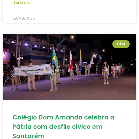
LEIA MAIS »
29/09/2025
CDA
Colégio Dom Amando celebra a
Pátria com desfile cívico em
Santarém