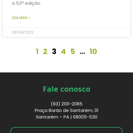
a 53ª edição
LEIA MAIS »
28/08/2025
1
2
3
4
5
…
10
Fale conosco
(93) 2101-2085
Praça Barão de Santarém, 01
Santarém – PA | 68005-530