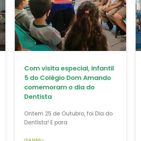
Com visita especial, infantil
5 do Colégio Dom Amando
comemoram o dia do
Dentista
Ontem 25 de Outubro, foi Dia do
Dentista! E para
LEIA MAIS »