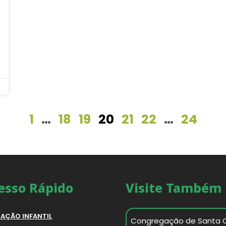
1
…
18
19
20
21
22
…
24
esso Rápido
Visite Também
AÇÃO INFANTIL
Congregação de Santa 