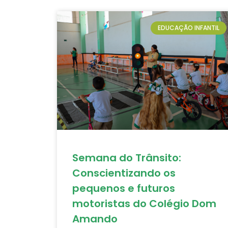
EDUCAÇÃO INFANTIL
Semana do Trânsito:
Conscientizando os
pequenos e futuros
motoristas do Colégio Dom
Amando