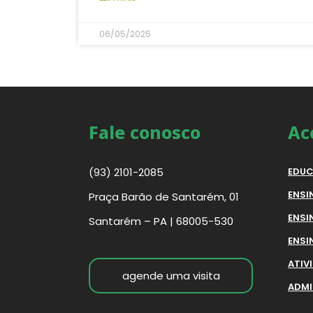
06/05/2025
Fale conosco
Ac
(93) 2101-2085
EDUC
ENSI
Praça Barão de Santarém, 01
ENSI
Santarém – PA | 68005-530
ENSI
ATIV
agende uma visita
ADMI