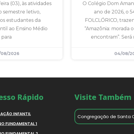
ira (03), às atividades
O Colégio Dom Amando
 semestre letivo,
ano de 2026, o 5
os estudantes da
FOLCLÓRICO, traze
ntil ao Ensino Médio
“Amazônia: morada o
para
encontram”. Será 
/08/2026
04/08/2
esso Rápido
Visite Também
AÇÃO INFANTIL
Congregação de Santa 
NO FUNDAMENTAL 1
NO FUNDAMENTAL 2