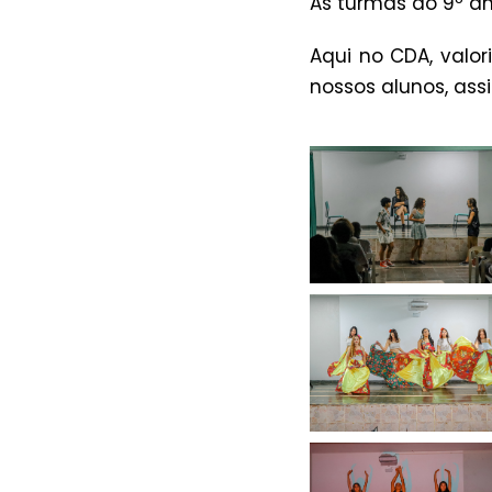
As turmas do 9º an
Aqui no CDA, valo
nossos alunos, as