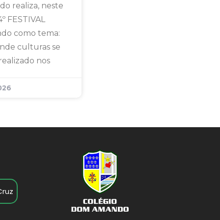
 realiza, neste
4º FESTIVAL
ndo como tema:
nde culturas se
realizado nos
026
Cruz