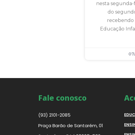
nesta segunda-fe
do segundo
recebendo 
Educação Infa
07
Fale conosco
Ac
(93) 2101-2085
EDUC
ENSI
Praça Barão de Santarém, 01
ENSI