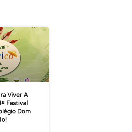
ra Viver A
 Festival
Colégio Dom
o!