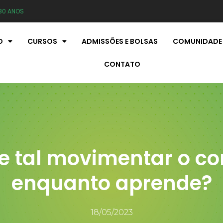
80 ANOS
O
CURSOS
ADMISSÕES E BOLSAS
COMUNIDADE
CONTATO
e tal movimentar o co
enquanto aprende?
18/05/2023