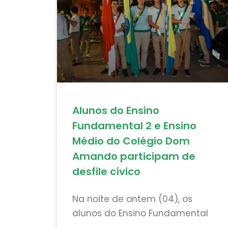
Alunos do Ensino
Fundamental 2 e Ensino
Médio do Colégio Dom
Amando participam de
desfile cívico
Na noite de ontem (04), os
alunos do Ensino Fundamental