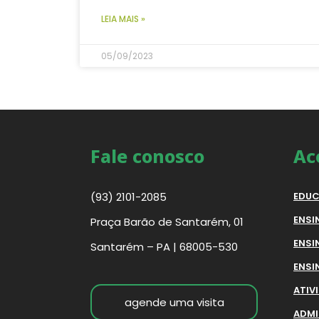
LEIA MAIS »
05/09/2023
Fale conosco
Ac
(93) 2101-2085
EDUC
ENSI
Praça Barão de Santarém, 01
ENSI
Santarém – PA | 68005-530
ENSI
ATIV
agende uma visita
ADMI