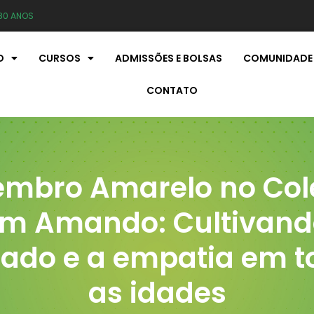
80 ANOS
O
CURSOS
ADMISSÕES E BOLSAS
COMUNIDADE
CONTATO
embro Amarelo no Col
m Amando: Cultivand
dado e a empatia em t
as idades