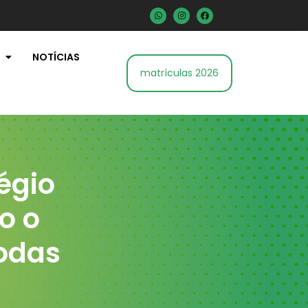
NOTÍCIAS
matrículas 2026
égio
o o
odas