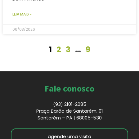
LEIA MAIS »
06/03/2026
1
2
3
…
9
Fale conosco
(93) 2101-2085
Praça Barão de Santarém, 01
Santarém – PA | 68005-530
agende uma visita