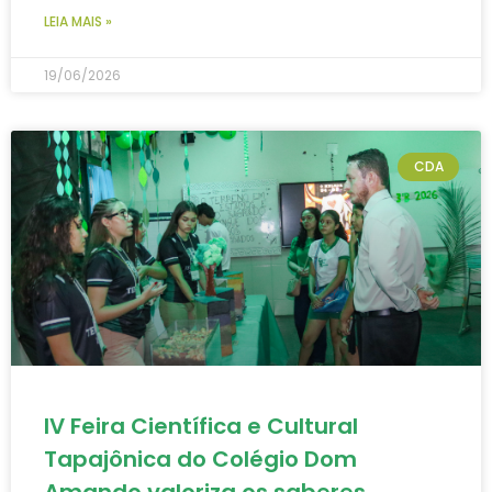
LEIA MAIS »
19/06/2026
CDA
IV Feira Científica e Cultural
Tapajônica do Colégio Dom
Amando valoriza os saberes