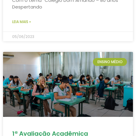
Com o tema “Colégio Dom Amando – 80 anos
Despertando
LEIA MAIS »
05/06/2023
ENSINO MÉDIO
1ª Avaliação Acadêmica