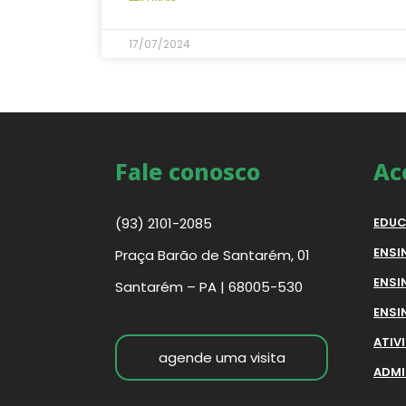
17/07/2024
Fale conosco
Ac
(93) 2101-2085
EDUC
ENSI
Praça Barão de Santarém, 01
ENSI
Santarém – PA | 68005-530
ENSI
ATIV
agende uma visita
ADMI