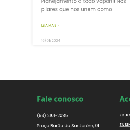
Planejamento a todo vapor!!! Nos
pilares que nos unem como
LEIA MAIS »
16/01/2024
Fale conosco
Ac
(93) 2101-2085
EDUC
ENSI
Praça Barão de Santarém, 01