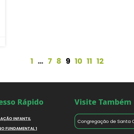
1
…
7
8
9
10
11
12
esso Rápido
Visite Também
AÇÃO INFANTIL
Congregação de Santa 
NO FUNDAMENTAL 1