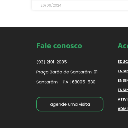
26/06/2024
Fale conosco
Ac
(93) 2101-2085
EDUC
ENSI
Praça Barão de Santarém, 01
ENSI
Santarém – PA | 68005-530
ENSI
ATIV
agende uma visita
ADMI