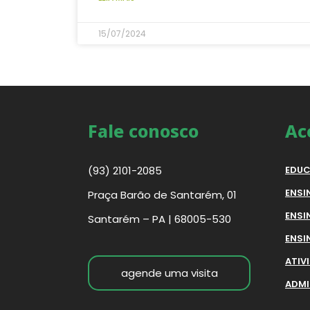
15/07/2024
Fale conosco
Ac
(93) 2101-2085
EDUC
ENSI
Praça Barão de Santarém, 01
ENSI
Santarém – PA | 68005-530
ENSI
ATIV
agende uma visita
ADMI