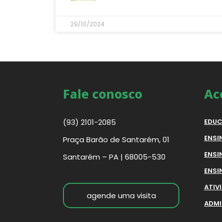
29/10/2024
Fale conosco
Ac
(93) 2101-2085
EDUC
ENSI
Praça Barão de Santarém, 01
ENSI
Santarém – PA | 68005-530
ENSI
ATIV
agende uma visita
ADMI