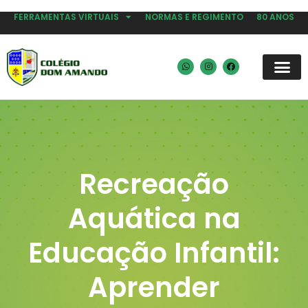
FERRAMENTAS VIRTUAIS
NORMAS E REGIMENTO
80 ANOS
Recreação
Aquática na
Educação Infantil:
Aprender