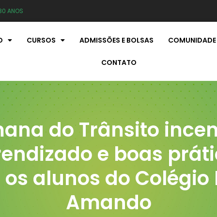
80 ANOS
O
CURSOS
ADMISSÕES E BOLSAS
COMUNIDADE
CONTATO
ana do Trânsito incen
endizado e boas prát
os alunos do Colégi
Amando