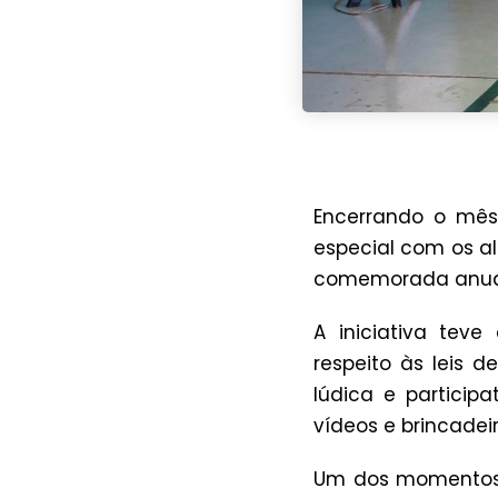
Encerrando o mê
especial com os a
comemorada anualm
A iniciativa teve
respeito às leis 
lúdica e particip
vídeos e brincadei
Um dos momentos m