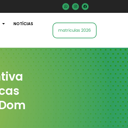
NOTÍCIAS
matrículas 2026
tiva
icas
o Dom