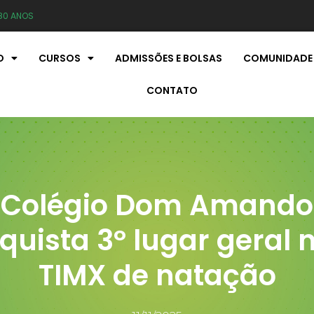
80 ANOS
O
CURSOS
ADMISSÕES E BOLSAS
COMUNIDADE
CONTATO
Colégio Dom Amando
quista 3º lugar geral n
TIMX de natação