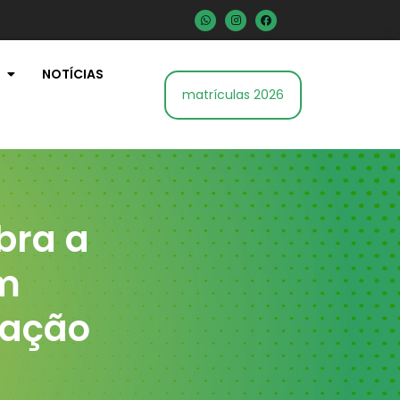
NOTÍCIAS
matrículas 2026
bra a
m
cação