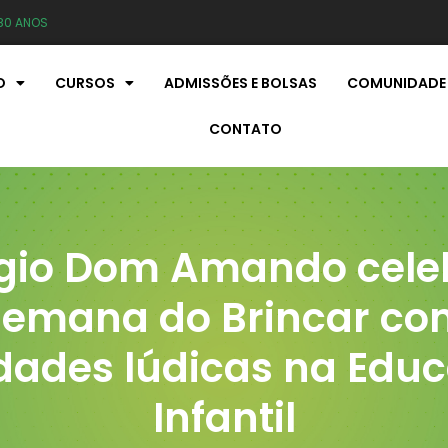
80 ANOS
O
CURSOS
ADMISSÕES E BOLSAS
COMUNIDADE
CONTATO
gio Dom Amando cele
Semana do Brincar co
idades lúdicas na Edu
Infantil