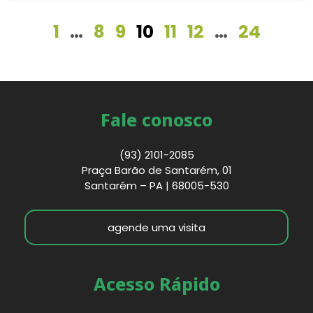
1
…
8
9
10
11
12
…
24
Fale conosco
(93) 2101-2085
Praça Barão de Santarém, 01
Santarém – PA | 68005-530
agende uma visita
Acesso Rápido