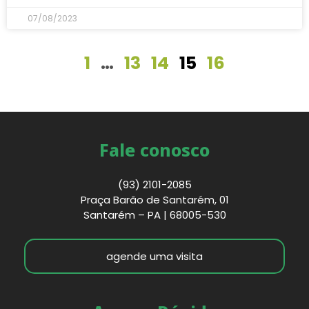
07/08/2023
1
…
13
14
15
16
Fale conosco
(93) 2101-2085
Praça Barão de Santarém, 01
Santarém – PA | 68005-530
agende uma visita